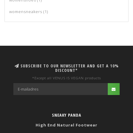
womenshoes
(1)
womensneakers
(1)
SUBSCRIBE TO OUR NEWSLETTER AND GET A 10%
DISCOUNT*
*Except all VENUS IS VEGAN products
SNEAKY PANDA
High End Natural Footwear