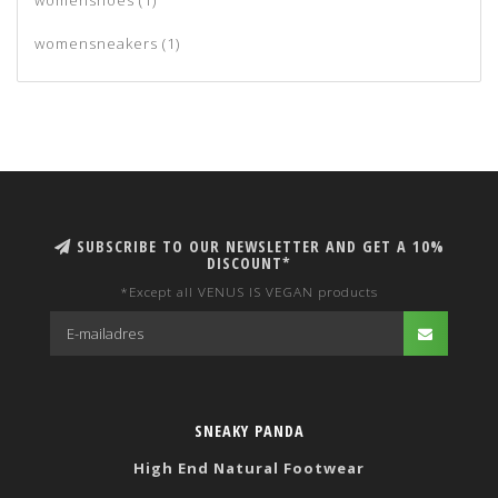
womenshoes
(1)
womensneakers
(1)
SUBSCRIBE TO OUR NEWSLETTER AND GET A 10%
DISCOUNT*
*Except all VENUS IS VEGAN products
SNEAKY PANDA
High End Natural Footwear