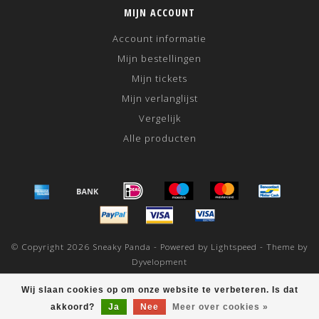
MIJN ACCOUNT
Account informatie
Mijn bestellingen
Mijn tickets
Mijn verlanglijst
Vergelijk
Alle producten
© Copyright 2026 Sneaky Panda - Powered by
Lightspeed
- Theme by
Dyvelopment
scores a
/
out of
klantbeoordelingen at
Wij slaan cookies op om onze website te verbeteren. Is dat
akkoord?
Ja
Nee
Meer over cookies »