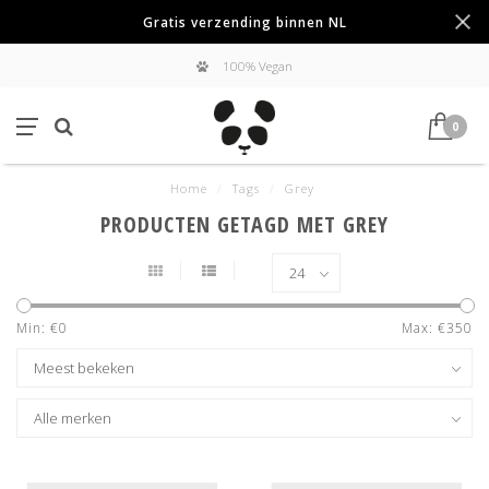
Gratis verzending binnen NL
100% Vegan
0
Home
/
Tags
/
Grey
PRODUCTEN GETAGD MET GREY
Min: €
0
Max: €
350