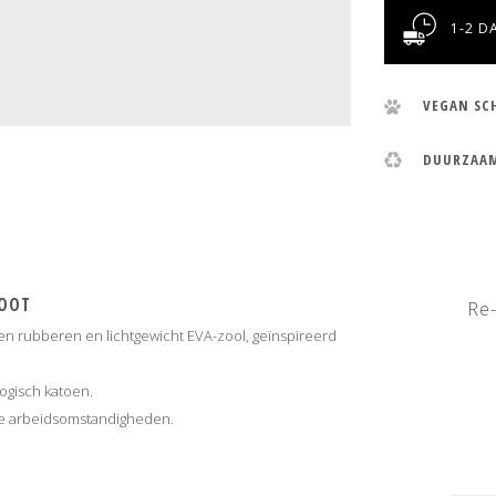
1-2 D
VEGAN SC
DUURZAA
BOOT
Re-
 rubberen en lichtgewicht EVA-zool, geïnspireerd
ogisch katoen.
jke arbeidsomstandigheden.