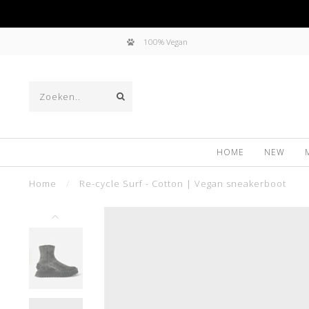
100% Vegan
HOME
NEW
Home
/
Re-cycle Surf - Cotton | Vegan sneakerboot