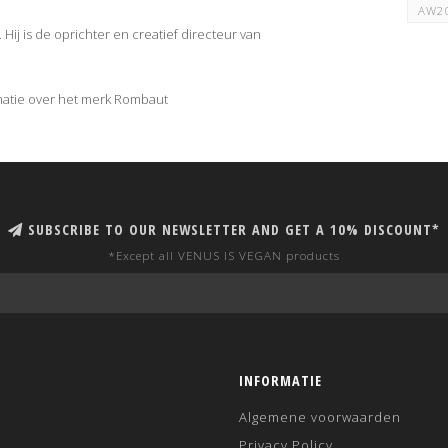
AW2
 Hij is de oprichter en creatief directeur van
atie over het merk Rombaut
SUBSCRIBE TO OUR NEWSLETTER AND GET A 10% DISCOUNT*
*Except all VENUS IS VEGAN products
INFORMATIE
Algemene voorwaarden
Privacy Policy