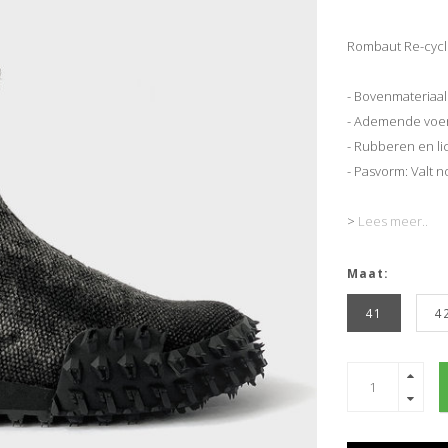
Rombaut Re-cycle
- Bovenmateriaal
- Ademende voeri
- Rubberen en li
- Pasvorm: Valt 
>
Lees meer..
Maat:
41
4