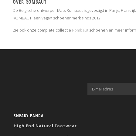
OVER ROMBAUT
De Belgische ontwerper Mats Rombaut is gevestigd in Parijs, Frankrijk.
ROMBAUT, een vegan schoenenmerk sinds 2012.
Zie ook onze complete collectie
Rombaut
schoenen en meer inform
SNEAKY PANDA
High End Natural Footwear