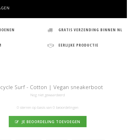
AGEN
HOENEN
GRATIS VERZENDING BINNEN NL
M
EERLIJKE PRODUCTIE
cycle Surf - Cotton | Vegan sneakerboot
Nog niet gewaardeerd
0 sterren op basis van 0 beoordelingen
JE BEOORDELING TOEVOEGEN