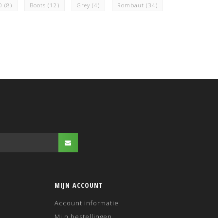
0
(8)
Boots
(12)
Grey
(4)
Rombaut
(34)
MIJN ACCOUNT
Account informatie
Mijn bestellingen