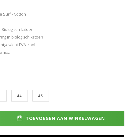
 Surf - Cotton
: Biologisch katoen
ng in biologisch katoen
chtgewicht EVA-zool
normaal
2
44
45
TOEVOEGEN AAN WINKELWAGEN