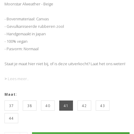
Moonstar Alweather - Beige
- Bovenmateriaal: Canvas
- Gevulkaniseerde rubberen zool
- Handgemaakt in Japan
- 100% vegan
- Pasvorm: Normaal
Staat je maat hier niet bij, of is deze uitverkocht? Laat het ons weten!
>
Lees meer..
Maat:
37
38
40
41
42
43
44