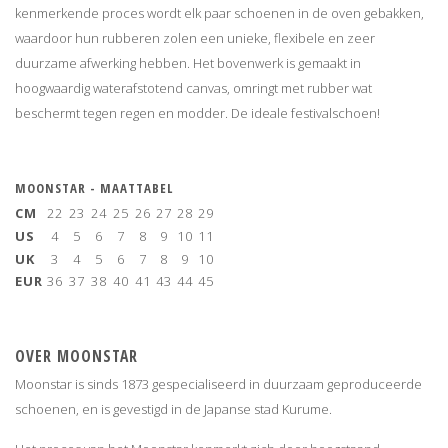
kenmerkende proces wordt elk paar schoenen in de oven gebakken,
waardoor hun rubberen zolen een unieke, flexibele en zeer
duurzame afwerking hebben. Het bovenwerk is gemaakt in
hoogwaardig waterafstotend canvas, omringt met rubber wat
beschermt tegen regen en modder. De ideale festivalschoen!
MOONSTAR - MAATTABEL
CM
22
23
24
25
26
27
28
29
US
4
5
6
7
8
9
10
11
UK
3
4
5
6
7
8
9
10
EUR
36
37
38
40
41
43
44
45
O
VER MOONSTAR
Moonstar is sinds 1873 gespecialiseerd in duurzaam geproduceerde
schoenen, en is gevestigd in de Japanse stad Kurume.