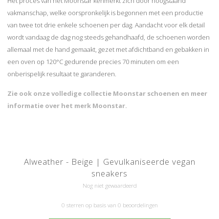
Het proces van het Moonstar kenmerkt zich door hoogstaand
vakmanschap, welke oorspronkelijk is begonnen met een productie
van twee tot drie enkele schoenen per dag. Aandacht voor elk detail
wordt vandaag de dag nog steeds gehandhaafd, de schoenen worden
allemaal met de hand gemaakt, gezet met afdichtband en gebakken in
een oven op 120°C gedurende precies 70 minuten om een
onberispelijk resultaat te garanderen.
Zie ook onze volledige collectie Moonstar schoenen en meer
informatie over het merk Moonstar.
Alweather - Beige | Gevulkaniseerde vegan
sneakers
Nog niet gewaardeerd
0 sterren op basis van 0 beoordelingen