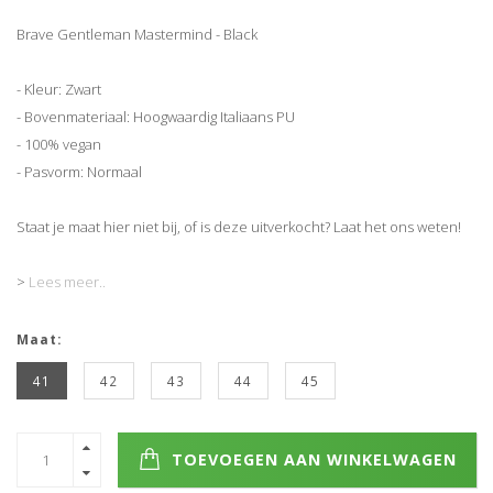
Brave Gentleman Mastermind - Black
- Kleur: Zwart
- Bovenmateriaal: Hoogwaardig Italiaans PU
- 100% vegan
- Pasvorm: Normaal
Staat je maat hier niet bij, of is deze uitverkocht? Laat het ons weten!
>
Lees meer..
Maat:
41
42
43
44
45
TOEVOEGEN AAN WINKELWAGEN