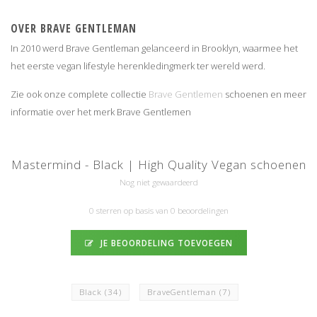
OVER BRAVE GENTLEMAN
In 2010 werd Brave Gentleman gelanceerd in Brooklyn, waarmee het
het eerste vegan lifestyle herenkledingmerk ter wereld werd.
Zie ook onze complete collectie
Brave Gentlemen
schoenen en meer
informatie over het merk Brave Gentlemen
Mastermind - Black | High Quality Vegan schoenen
Nog niet gewaardeerd
0 sterren op basis van 0 beoordelingen
JE BEOORDELING TOEVOEGEN
Black
(34)
BraveGentleman
(7)