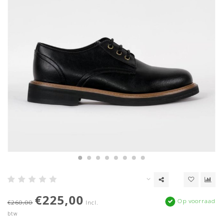
€225,00
Op voorraad
€260,00
Incl.
btw