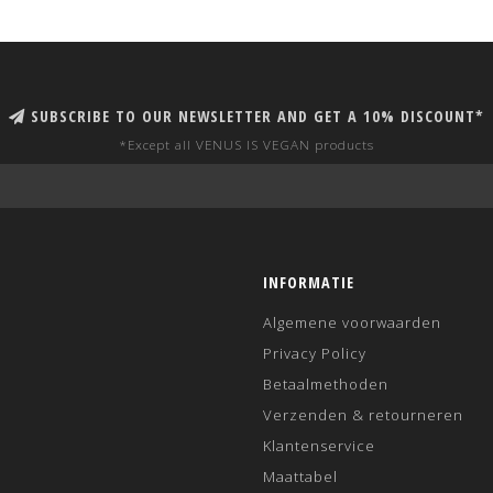
SUBSCRIBE TO OUR NEWSLETTER AND GET A 10% DISCOUNT*
*Except all VENUS IS VEGAN products
INFORMATIE
Algemene voorwaarden
Privacy Policy
Betaalmethoden
Verzenden & retourneren
Klantenservice
Maattabel