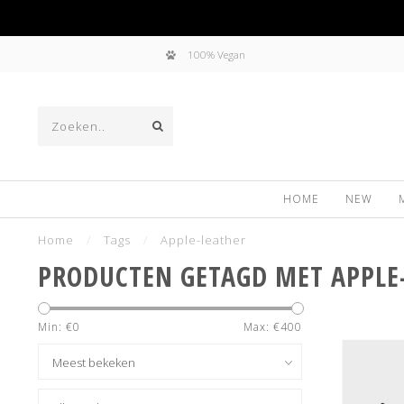
100% Vegan
HOME
NEW
Home
/
Tags
/
Apple-leather
PRODUCTEN GETAGD MET APPLE
Min: €
0
Max: €
400