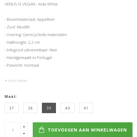
VENUS IS VEGAN - Aïda White
- Bovenmateriaal: Appelleer
- Zool: Neolith
- Voering: Gerecyclede materialen
- Hakhoogte: 2,2 cm
- Inlegzool uitneembaar: Nee
- Handgemaakt in Portugal
- Pasvorm: normaal
>
Lees meer..
Maat:
37
38
39
40
41
TOEVOEGEN AAN WINKELWAGEN