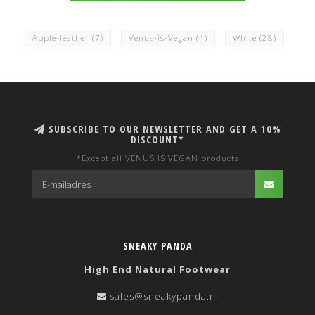
Apple-leather
(7)
Venus-is-Vegan
(4)
White
(28)
SUBSCRIBE TO OUR NEWSLETTER AND GET A 10%
DISCOUNT*
*Except all VENUS IS VEGAN products
SNEAKY PANDA
High End Natural Footwear
sales@sneakypanda.nl