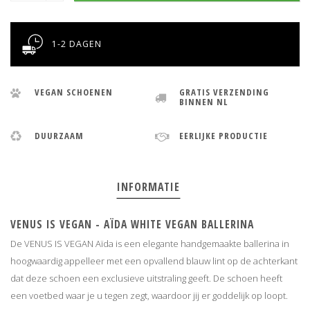
1-2 DAGEN
VEGAN SCHOENEN
GRATIS VERZENDING
BINNEN NL
DUURZAAM
EERLIJKE PRODUCTIE
INFORMATIE
VENUS IS VEGAN - AÏDA WHITE VEGAN BALLERINA
De VENUS IS VEGAN Aïda is een elegante handgemaakte ballerina in
hoogwaardig appelleer
met een opvallend blauw lint op de achterkant
dat deze schoen een exclusieve uitstraling geeft. De schoen heeft
een voetbed waar je u tegen zegt, waardoor jij er goddelijk op loopt.