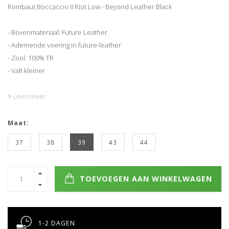
Rombaut Boccaccio II Riot Low - Beyond Leather Black
- Bovenmateriaal: Future Leather
- Ademende voering in future-leather
- Zool: 100% TR
- Valt kleiner
>
Lees meer..
Maat:
37
38
39
43
44
TOEVOEGEN AAN WINKELWAGEN
1-2 DAGEN