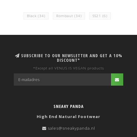
Black
(34)
Rombaut
(34)
SS21
(6)
SUBSCRIBE TO OUR NEWSLETTER AND GET A 10%
DISCOUNT*
*Except all VENUS IS VEGAN products
SNEAKY PANDA
High End Natural Footwear
sales@sneakypanda.nl