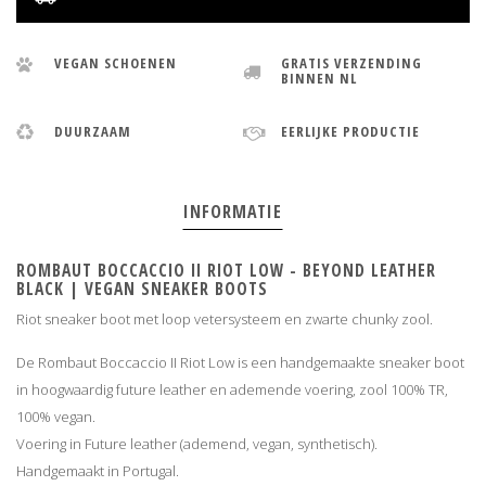
VEGAN SCHOENEN
GRATIS VERZENDING
BINNEN NL
DUURZAAM
EERLIJKE PRODUCTIE
INFORMATIE
ROMBAUT BOCCACCIO II RIOT LOW - BEYOND LEATHER
BLACK | VEGAN SNEAKER BOOTS
Riot sneaker boot met loop vetersysteem en zwarte chunky zool.
De Rombaut Boccaccio II Riot Low is een handgemaakte sneaker boot
in hoogwaardig future leather en ademende voering, zool 100% TR,
100% vegan.
Voering in Future leather (ademend, vegan, synthetisch).
Handgemaakt in Portugal.