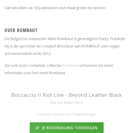
Valt iets klein uit. Wij adviseren een maat groter te nemen.
OVER ROMBAUT
De Belgische ontwerper Mats Rombaut is gevestigd in Parijs, Frankrijk.
Hij is de oprichter en creatief directeur van ROMBAUT, een vegan
schoenenmerk sinds 2012.
Zie ook onze complete collectie
Rombaut
schoenen en meer
informatie over het merk Rombaut
Boccaccio II Riot Low - Beyond Leather Black
Nog niet gewaardeerd
0 sterren op basis van 0 beoordelingen
JE BEOORDELING TOEVOEGEN