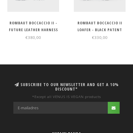
ROMBAUT BOCCACCIO II -
ROMBAUT BOCCACCIO II
FUTURE LEATHER HARNESS
LOAFER - BLACK PATENT
WHITE
€380,00
€330,00
SUBSCRIBE TO OUR NEWSLETTER AND GET A 10%
DISCOUNT*
*Except all VENUS IS VEGAN products