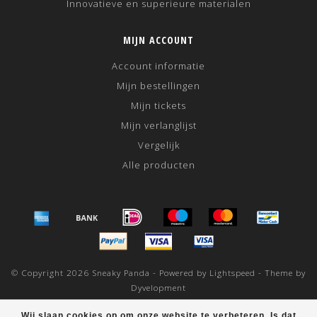
Innovatieve en superieure materialen
MIJN ACCOUNT
Account informatie
Mijn bestellingen
Mijn tickets
Mijn verlanglijst
Vergelijk
Alle producten
© Copyright 2026 Sneaky Panda - Powered by
Lightspeed
- Theme by
Dyvelopment
scores a
/
out of
klantbeoordelingen at
Wij slaan cookies op om onze website te verbeteren. Is dat