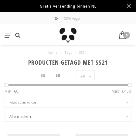
Gratis verzending binnen NL
100% Vegan
0
Home
/
Tags
/
SS21
PRODUCTEN GETAGD MET SS21
Min: €
0
Max: €
450