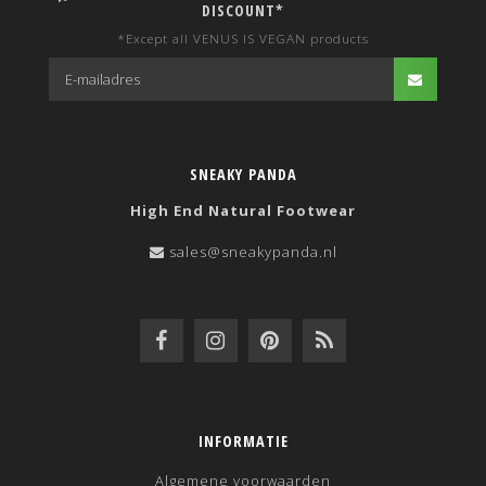
DISCOUNT*
>
*Except all VENUS IS VEGAN products
SNEAKY PANDA
High End Natural Footwear
sales@sneakypanda.nl
INFORMATIE
Algemene voorwaarden