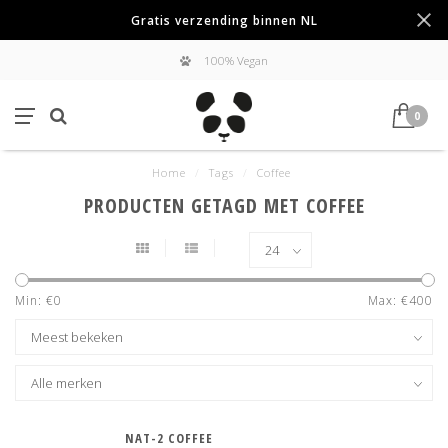
Gratis verzending binnen NL
100% Vegan
0
Home
/
Tags
/
Coffee
PRODUCTEN GETAGD MET COFFEE
Min: €
0
Max: €
400
NAT-2 COFFEE