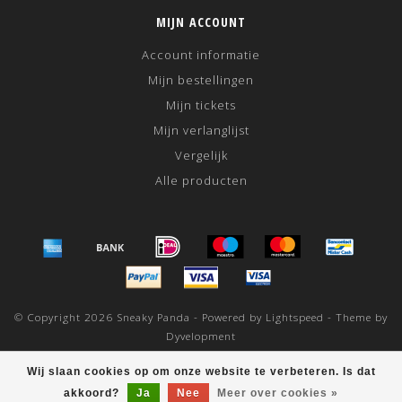
MIJN ACCOUNT
Account informatie
Mijn bestellingen
Mijn tickets
Mijn verlanglijst
Vergelijk
Alle producten
© Copyright 2026 Sneaky Panda - Powered by
Lightspeed
- Theme by
Dyvelopment
scores a
/
out of
klantbeoordelingen at
Wij slaan cookies op om onze website te verbeteren. Is dat
akkoord?
Ja
Nee
Meer over cookies »