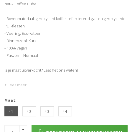
Nat-2 Coffee Cube
- Bovenmateriaal: gerecycled koffie, reflecterend glas en gerecyclede
PET-flessen
- Voering: Eco-katoen
- Binnenzool: Kurk
- 100% vegan
- Pasvorm: Normaal
Is je maat uitverkocht? Laat het ons weten!
>
Lees meer..
Maat:
41
42
43
44