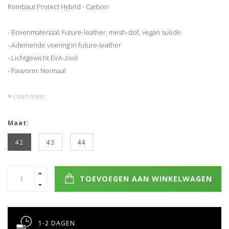
Rombaut Protect Hybrid - Carbon
- Bovenmateriaal: Future-leather, mesh-stof, vegan suède
- Ademende voering in future-leather
- Lichtgewicht EVA-zool
- Pasvorm: Normaal
>
Lees meer..
Maat:
42
43
44
TOEVOEGEN AAN WINKELWAGEN
1-2 DAGEN