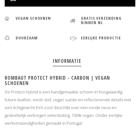
VEGAN SCHOENEN
GRATIS VERZENDING
BINNEN NL
DUURZAAM
EERLIJKE PRODUCTIE
INFORMATIE
ROMBAUT PROTECT HYBRID - CARBON | VEGAN
SCHOENEN
De Protect Hybrid is een handgemaakte schoen in hoogwaardig
future-leather, mesh-stof, vegan suède en reflecterende details met
een lichtgewicht EVA-zool. Beschikt over een ronde neus en
gedeeltelijk verborgen vetersluiting. 100% vegan. Onder eerlijke
werkomstandigheden gemaakt in Portugal.