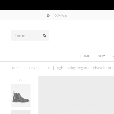
100% Vegan
HOME
NEW
Home
/
Lover - Black | High quality vegan Chelsea boots