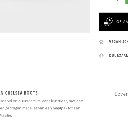
OP A
VEGAN SC
DUURZAA
AN CHELSEA BOOTS
Lover
soepel en duurzaam Italiaans kunstleer, met een
den gedragen met alles van een maatpak tot een
azilië.