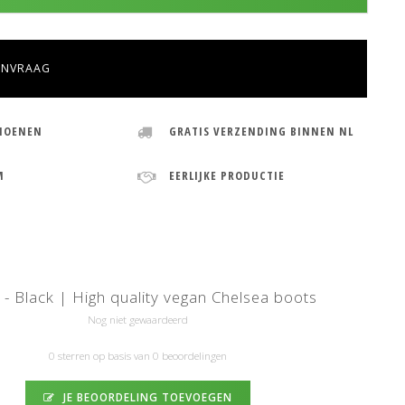
ANVRAAG
HOENEN
GRATIS VERZENDING BINNEN NL
M
EERLIJKE PRODUCTIE
 - Black | High quality vegan Chelsea boots
Nog niet gewaardeerd
0 sterren op basis van 0 beoordelingen
JE BEOORDELING TOEVOEGEN