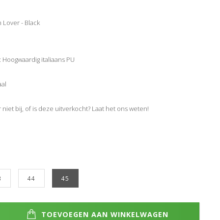
Lover - Black
: Hoogwaardig italiaans PU
al
 niet bij, of is deze uitverkocht? Laat het ons weten!
3
44
45
TOEVOEGEN AAN WINKELWAGEN