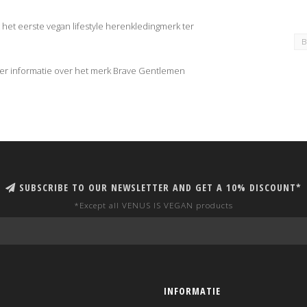
het eerste vegan lifestyle herenkledingmerk ter
B
 informatie over het merk Brave Gentlemen
SUBSCRIBE TO OUR NEWSLETTER AND GET A 10% DISCOUNT*
*Except all VENUS IS VEGAN products
INFORMATIE