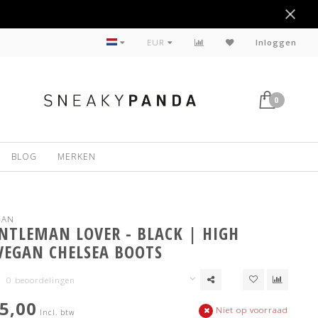
Duurzaam
EUR
Inloggen
0
BLOG
MERKEN
MAN
NTLEMAN LOVER - BLACK | HIGH
VEGAN CHELSEA BOOTS
0 beoordelingen
5,00
Niet op voorraad
Incl. btw