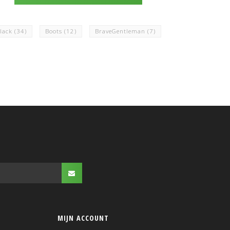
lack
(34)
Boots
(12)
BraveGentleman
(7)
MIJN ACCOUNT