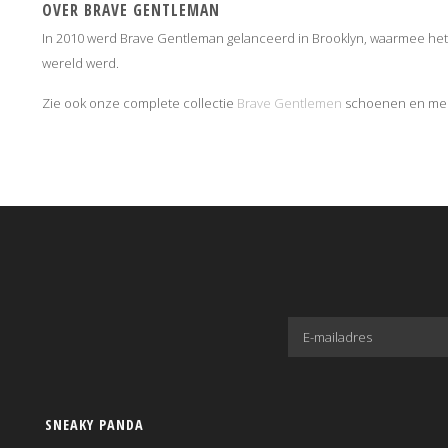
OVER BRAVE GENTLEMAN
In 2010 werd Brave Gentleman gelanceerd in Brooklyn, waarmee het 
wereld werd.
Zie ook onze complete collectie
Brave Gentlemen
schoenen en meer
SNEAKY PANDA