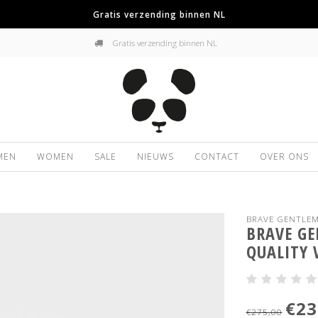
Gratis verzending binnen NL
Gratis verzending binnen NL
MEN
WOMEN
SALE
NIEUWS
CONTACT
OVER ONS
BRAVE GENTLE
BRAVE GE
QUALITY 
€23
€275,00