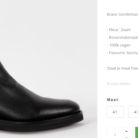
Brave Gentleman 
- Kleur: Zwart
- Bovenmateriaal
- 100% vegan
- Pasvorm: Norma
Staat je maat hier
>
Lees meer..
Maat:
41
4