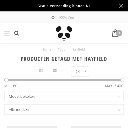
Gratis verzending binnen NL
100% Vegan
0
Home
/
Tags
/
Hayfield
PRODUCTEN GETAGD MET HAYFIELD
Min: €
0
Max: €
400