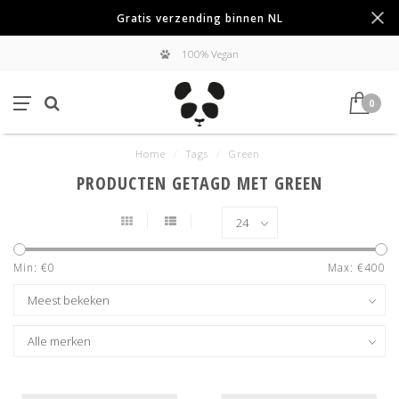
Gratis verzending binnen NL
100% Vegan
0
Home
/
Tags
/
Green
PRODUCTEN GETAGD MET GREEN
Min: €
0
Max: €
400