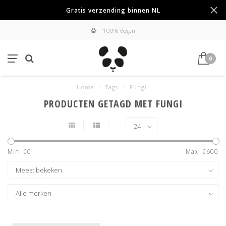
Gratis verzending binnen NL
100% Vegan
0
Home
/
Tags
/
Fungi
PRODUCTEN GETAGD MET FUNGI
Min: €
0
Max: €
600