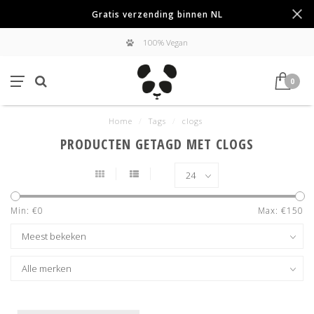
Gratis verzending binnen NL
100% Vegan
0
Home
/
Tags
/
clogs
PRODUCTEN GETAGD MET CLOGS
Min: €
0
Max: €
150