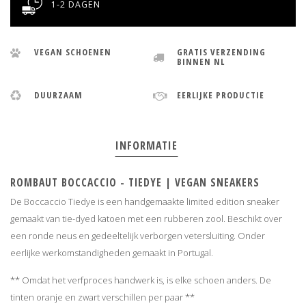
1-2 DAGEN
VEGAN SCHOENEN
GRATIS VERZENDING
BINNEN NL
DUURZAAM
EERLIJKE PRODUCTIE
INFORMATIE
ROMBAUT BOCCACCIO - TIEDYE | VEGAN SNEAKERS
De Boccaccio Tiedye is een handgemaakte limited edition sneaker
gemaakt van tie-dyed katoen met een rubberen zool. Beschikt over
een ronde neus en gedeeltelijk verborgen vetersluiting. Onder
eerlijke werkomstandigheden gemaakt in Portugal.
** Omdat het verfproces handwerk is, is elke schoen anders. De
tinten oranje en zwart verschillen per paar **