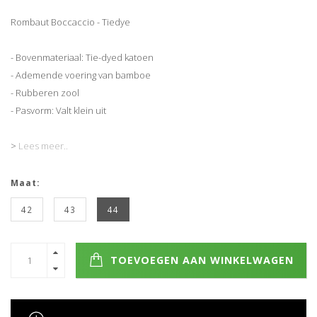
Rombaut Boccaccio - Tiedye
- Bovenmateriaal: Tie-dyed katoen
- Ademende voering van bamboe
- Rubberen zool
- Pasvorm: Valt klein uit
>
Lees meer..
Maat:
42
43
44
TOEVOEGEN AAN WINKELWAGEN