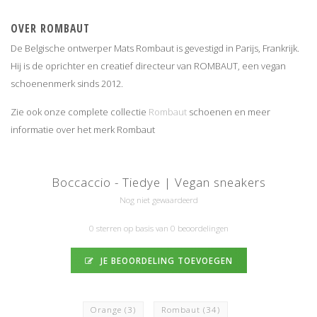
OVER ROMBAUT
De Belgische ontwerper Mats Rombaut is gevestigd in Parijs, Frankrijk.
Hij is de oprichter en creatief directeur van ROMBAUT, een vegan
schoenenmerk sinds 2012.
Zie ook onze complete collectie
Rombaut
schoenen en meer
informatie over het merk Rombaut
Boccaccio - Tiedye | Vegan sneakers
Nog niet gewaardeerd
0 sterren op basis van 0 beoordelingen
JE BEOORDELING TOEVOEGEN
Orange
(3)
Rombaut
(34)