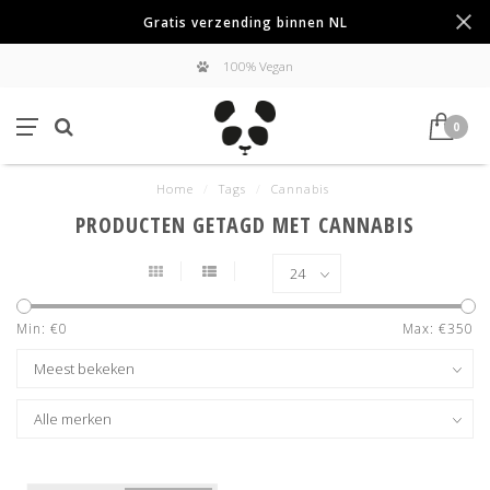
Gratis verzending binnen NL
100% Vegan
0
Home
/
Tags
/
Cannabis
PRODUCTEN GETAGD MET CANNABIS
Min: €
0
Max: €
350