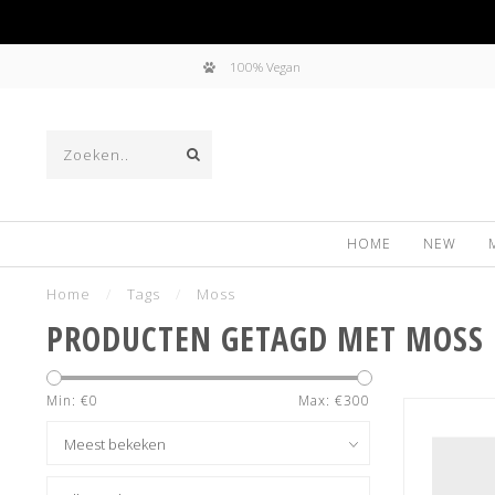
100% Vegan
HOME
NEW
Home
/
Tags
/
Moss
PRODUCTEN GETAGD MET MOSS
Min: €
0
Max: €
300