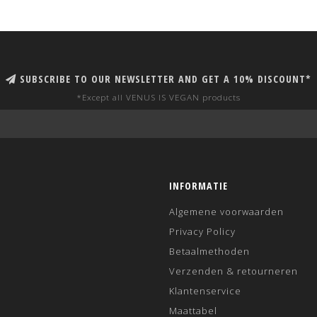
SUBSCRIBE TO OUR NEWSLETTER AND GET A 10% DISCOUNT*
*Except all VENUS IS VEGAN products
INFORMATIE
Algemene voorwaarden
Privacy Policy
Betaalmethoden
Verzenden & retourneren
Klantenservice
Maattabel